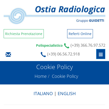
Richiesta Prenotazione
Referti Online
(+39) 366.76.97.572
Polispecialistico
(+39) 06.56.72.918
Togg
navi
Cookie Policy
Home
Cookie Policy
ITALIANO
|
ENGLISH