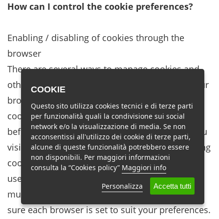
How can I control the cookie preferences?
Enabling / disabling of cookies through the
browser
There are several ways to manage cookies and
other traceability technologies. By changing your
COOKIE
browser settings, you can accept or reject
Questo sito utilizza cookies tecnici e di terze parti
cookies or decide to receive a warning message
per funzionalità quali la condivisione sui social
network e/o la visualizzazione di media. Se non
before accepting a cookie from the websites you
acconsentissi all'utilizzo dei cookie di terze parti,
visit. We remind you that by completely disabling
alcune di queste funzionalità potrebbero essere
non disponibili. Per maggiori informazioni
cookies in your browser you may not be able to
consulta la “Cookies policy”
Maggiori info
use all our interactive features. If you use
Personalizza
Accetta tutti
multiple computers in different locations, make
sure each browser is set to suit your preferences.