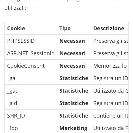
utilizzati:
Cookie
Tipo
Descrizione
PHPSESSID
Necessari
Preserva gli stat
ASP.NET_SessionId
Necessari
Preserva gli stat
CookieConsent
Necessari
Memorizza lo st
_ga
Statistiche
Registra un ID un
_gat
Statistiche
Utilizzato da Go
_gid
Statistiche
Registra un ID un
SHR_ID
Statistiche
Contiene un ID vi
_fbp
Marketing
Utilizzato da Fa