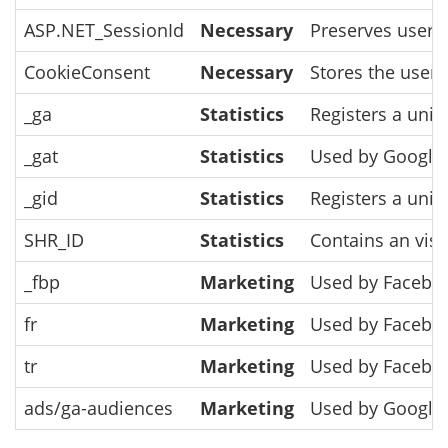
ASP.NET_SessionId
Necessary
Preserves user s
CookieConsent
Necessary
Stores the user'
_ga
Statistics
Registers a uniq
_gat
Statistics
Used by Google A
_gid
Statistics
Registers a uniq
SHR_ID
Statistics
Contains an visit
_fbp
Marketing
Used by Facebook
fr
Marketing
Used by Facebook
tr
Marketing
Used by Facebook
ads/ga-audiences
Marketing
Used by Google A