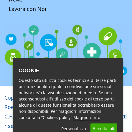
Lavora con Noi
COOKIE
Questo sito utilizza cookies tecnici e di terze parti
per funzionalità quali la condivisione sui social
network e/o la visualizzazione di media. Se non
Copyright © Studio di Radiologia e
acconsentissi all'utilizzo dei cookie di terze parti,
alcune di queste funzionalità potrebbero essere
Roentgenterapia Lido di Ostia s.r.l.
non disponibili. Per maggiori informazioni
C.F. 02851810586 - P.I. 01125791002 - Tutti i diritti
consulta la “Cookies policy”
Maggiori info
riservati
Personalizza
Accetta tutti