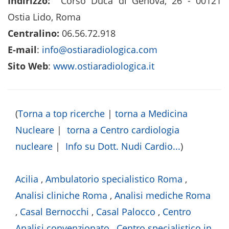
Indirizzo:
Corso Duca di Genova, 26 - 00121
Ostia Lido, Roma
Centralino:
06.56.72.918
E-mail
:
info@ostiaradiologica.com
Sito Web
:
www.ostiaradiologica.it
(
Torna a top ricerche
|
torna a Medicina
Nucleare
|
torna a Centro cardiologia
nucleare
|
Info su Dott. Nudi Cardio...
)
Acilia
,
Ambulatorio specialistico Roma
,
Analisi cliniche Roma
,
Analisi mediche Roma
,
Casal Bernocchi
,
Casal Palocco
,
Centro
Analisi convenzionato
,
Centro specialistico in