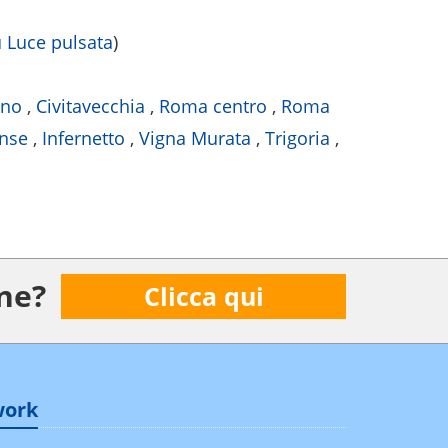
u Luce pulsata
)
ino
,
Civitavecchia
,
Roma centro
,
Roma
nse
,
Infernetto
,
Vigna Murata
,
Trigoria
,
ne?
Clicca qui
work