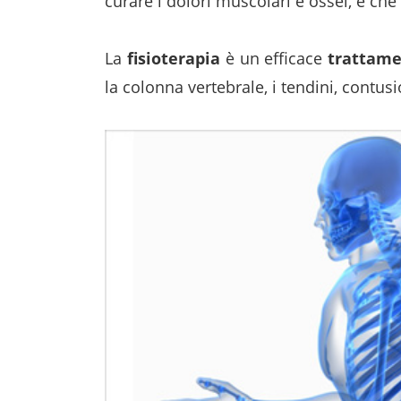
curare i dolori muscolari e ossei, e che
La
fisioterapia
è un efficace
trattam
la colonna vertebrale, i tendini, contusi