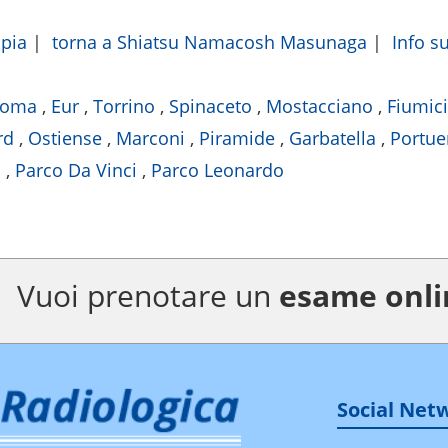
apia
|
torna a Shiatsu Namacosh Masunaga
|
Info s
Roma
,
Eur
,
Torrino
,
Spinaceto
,
Mostacciano
,
Fiumic
rd
,
Ostiense
,
Marconi
,
Piramide
,
Garbatella
,
Portue
o
,
Parco Da Vinci
,
Parco Leonardo
Vuoi prenotare un
esame onli
Social Net