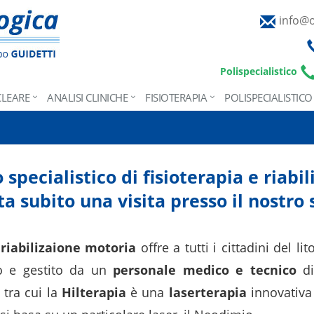
info@o
Polispecialistico
CLEARE
ANALISI CLINICHE
FISIOTERAPIA
POLISPECIALISTICO
 specialistico di fisioterapia e riabi
a subito una visita presso il nostro 
 riabilizaione motoria
offre a tutti i cittadini del li
to e gestito da un
personale medico e tecnico
di
tra cui la
Hilterapia
è una
laserterapia
innovativa 