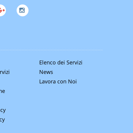
Elenco dei Servizi
rvizi
News
Lavora con Noi
ine
icy
cy