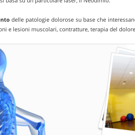
 si basa su un particolare laser, il Neodimio.
ento
delle patologie dolorose su base che interessan
oni e lesioni muscolari, contratture, terapia del dolore