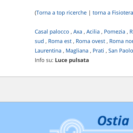
(
Torna a top ricerche
|
torna a Fisioter
Casal palocco
,
Axa
,
Acilia
,
Pomezia
,
sud
,
Roma est
,
Roma ovest
,
Roma no
Laurentina
,
Magliana
,
Prati
,
San Paol
Info su
:
Luce pulsata