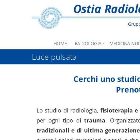
HOME
RADIOLOGIA
MEDICINA NU
Luce pulsata
Cerchi uno studio
Prenot
Lo studio di radiologia,
fisioterapia e
per ogni tipo di
trauma
. Organizza
tradizionali e di ultima generazione