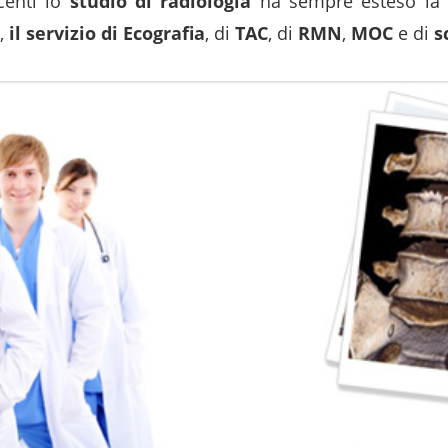
centi lo
studio di radiologia
ha sempre esteso la s
i,
il servizio di Ecografia
, di
TAC
, di
RMN
,
MOC
e di
s