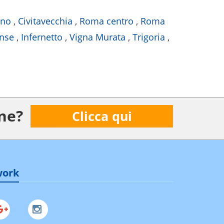
ino
,
Civitavecchia
,
Roma centro
,
Roma
nse
,
Infernetto
,
Vigna Murata
,
Trigoria
,
ne?
Clicca qui
work