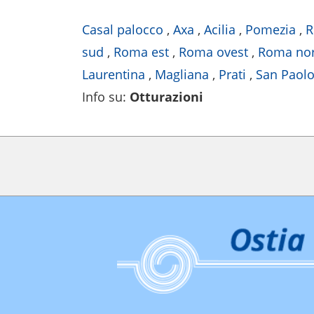
Casal palocco
,
Axa
,
Acilia
,
Pomezia
,
sud
,
Roma est
,
Roma ovest
,
Roma no
Laurentina
,
Magliana
,
Prati
,
San Paol
Info su
:
Otturazioni