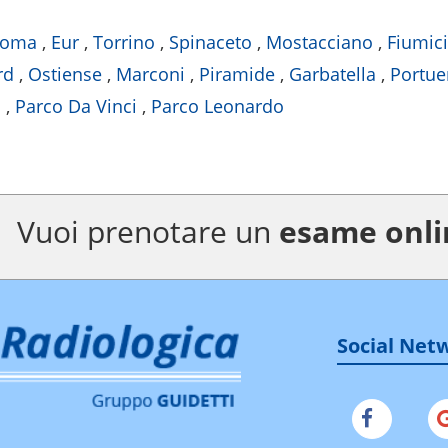
Roma
,
Eur
,
Torrino
,
Spinaceto
,
Mostacciano
,
Fiumic
rd
,
Ostiense
,
Marconi
,
Piramide
,
Garbatella
,
Portue
o
,
Parco Da Vinci
,
Parco Leonardo
Vuoi prenotare un
esame onli
Social Net