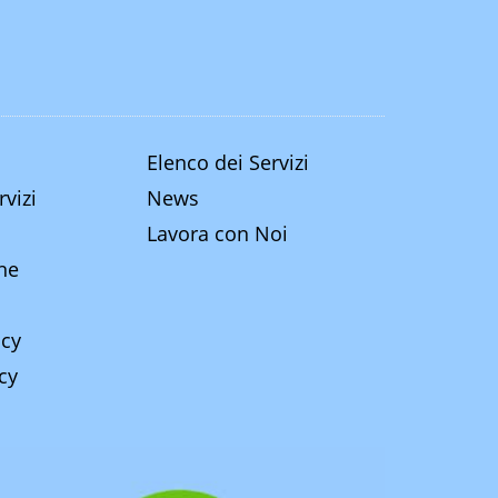
Elenco dei Servizi
rvizi
News
Lavora con Noi
ine
icy
cy