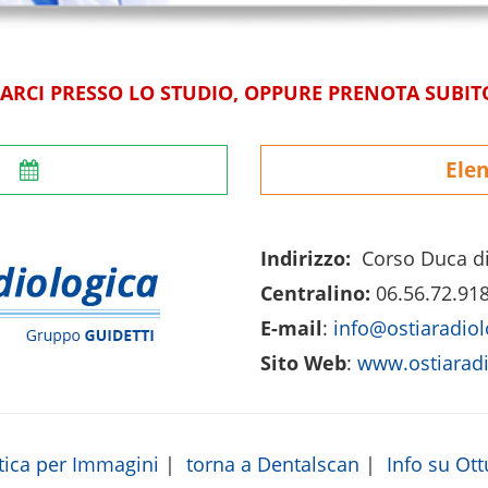
VARCI PRESSO LO STUDIO, OPPURE PRENOTA SUBITO
e
Elen
Indirizzo:
Corso Duca di
Centralino:
06.56.72.91
E-mail
:
info@ostiaradio
Sito Web
:
www.ostiaradi
tica per Immagini
|
torna a Dentalscan
|
Info su Ott