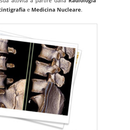
ua attività a partire dalla
Radiologia
cintigrafia
e
Medicina Nucleare
.