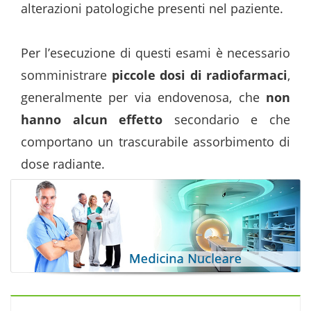
alterazioni patologiche presenti nel paziente.
facilitare
la
Per l’esecuzione di questi esami è necessario
navigazione
somministrare
piccole dosi di radiofarmaci
,
e
generalmente per via endovenosa, che
non
l'interazione
hanno alcun effetto
secondario e che
con
comportano un trascurabile assorbimento di
il
dose radiante.
contenuto.