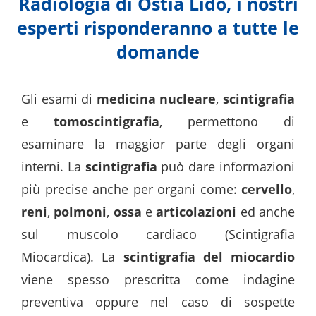
Radiologia di Ostia Lido, i nostri
in
esperti risponderanno a tutte le
One
domande
Accessibilità,
premere
Gli esami di
medicina nucleare
,
scintigrafia
"Ctrl
e
tomoscintigrafia
, permettono di
+
esaminare la maggior parte degli organi
/".
interni. La
scintigrafia
può dare informazioni
Questo
più precise anche per organi come:
cervello
,
collegamento
reni
,
polmoni
,
ossa
e
articolazioni
ed anche
attiva
sul muscolo cardiaco (Scintigrafia
lo
Miocardica). La
scintigrafia del miocardio
screen
viene spesso prescritta come indagine
reader
preventiva oppure nel caso di sospette
per