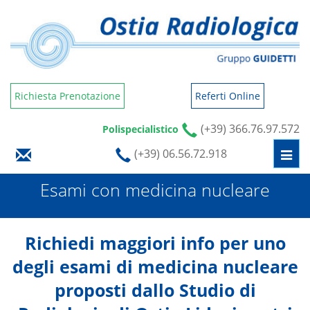
Benvenuti
nello
screen
reader
Richiesta Prenotazione
Referti Online
All
in
(+39) 366.76.97.572
Polispecialistico
One
(+39) 06.56.72.918
Togg
Accessibilità
navi
Esami con medicina nucleare
Per
avviare
lo
Richiedi maggiori info per uno
screen
degli esami di medicina nucleare
reader
proposti dallo Studio di
All