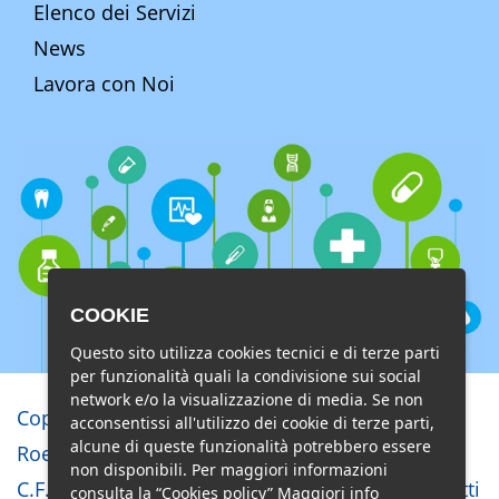
Elenco dei Servizi
News
Lavora con Noi
COOKIE
Questo sito utilizza cookies tecnici e di terze parti
per funzionalità quali la condivisione sui social
network e/o la visualizzazione di media. Se non
Copyright © Studio di Radiologia e
acconsentissi all'utilizzo dei cookie di terze parti,
alcune di queste funzionalità potrebbero essere
Roentgenterapia Lido di Ostia s.r.l.
non disponibili. Per maggiori informazioni
C.F. 02851810586 - P.I. 01125791002 - Tutti i diritti
consulta la “Cookies policy”
Maggiori info