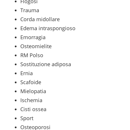
Flogosi
Trauma
Corda midollare
Edema intraspongioso
Emorragia
Osteomielite
RM Polso
Sostituzione adiposa
Ernia
Scafoide
Mielopatia
Ischemia
Cisti ossea
Sport
Osteoporosi