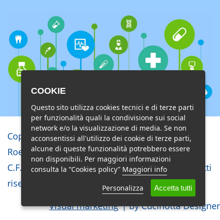
COOKIE
Questo sito utilizza cookies tecnici e di terze parti
per funzionalità quali la condivisione sui social
network e/o la visualizzazione di media. Se non
Copyright © Studio di Radiologia e
acconsentissi all'utilizzo dei cookie di terze parti,
alcune di queste funzionalità potrebbero essere
Roentgenterapia Lido di Ostia s.r.l.
non disponibili. Per maggiori informazioni
C.F. 02851810586 - P.I. 01125791002 - Tutti i diritti
consulta la “Cookies policy”
Maggiori info
riservati
Personalizza
Accetta tutti
Visual marketing
| by Cucinotta Designer