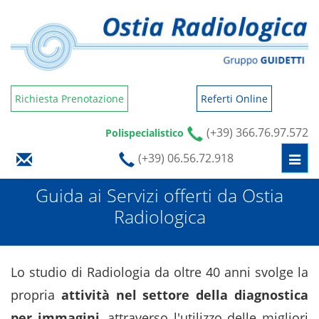
Richiesta Prenotazione
Referti Online
(+39) 366.76.97.572
Polispecialistico
(+39) 06.56.72.918
Togg
navi
Guida ai Servizi offerti da Ostia
Radiologica
Lo studio di Radiologia da oltre 40 anni svolge la
propria
attività nel settore della diagnostica
per immagini
, attraverso l'utilizzo delle migliori