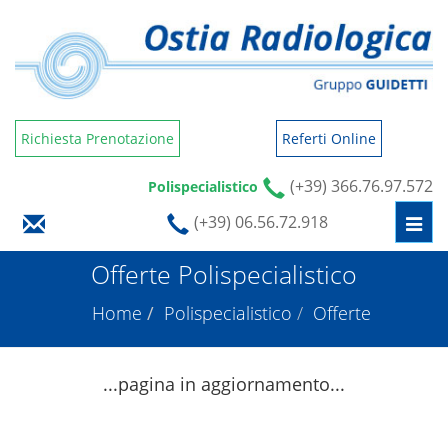
Richiesta Prenotazione
Referti Online
(+39) 366.76.97.572
Polispecialistico
(+39) 06.56.72.918
Togg
navi
Offerte Polispecialistico
Home
Polispecialistico
Offerte
...pagina in aggiornamento...